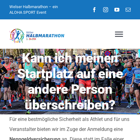
Zum
Welser Halbmarathon – ein
ALOHA SPORT
Event
Inhalt
springen
Togg
Navig
Kann ich meinen
Home
Startplatz auf eine
andere Person
Athleteninfos
überschreiben?
Eventinfos
Für eine bestmögliche Sicherheit als Athlet und für uns
Impressionen
Veranstalter bieten wir im Zuge der Anmeldung eine
Nenngeldversicherung
an. Diese statt im Falle einer