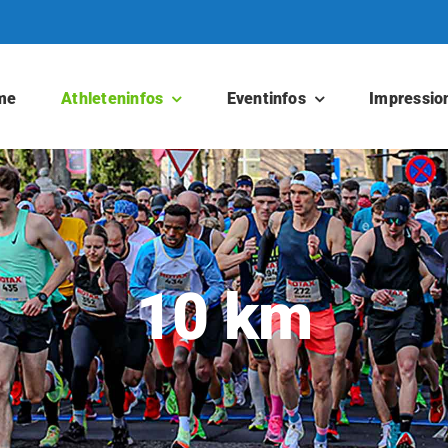
me
Athleteninfos
Eventinfos
Impressio
10 km