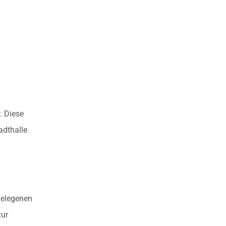
. Diese
adthalle
gelegenen
zur