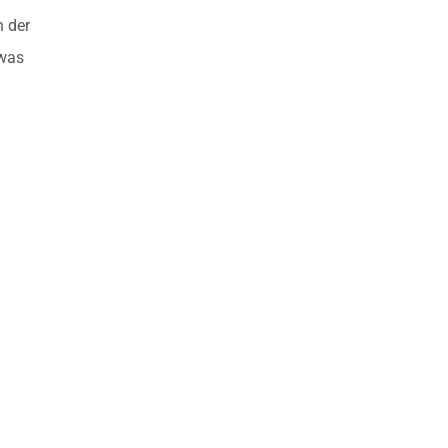
n der
twas