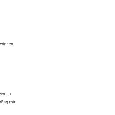
ferinnen
werden
erBag mit